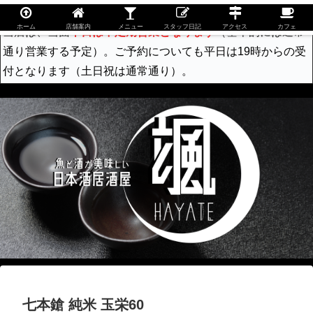
ホーム
店舗案内
メニュー
スタッフ日記
アクセス
カフェ
当店は、当面
平日は不定期営業となります
（基本的には通常
通り営業する予定）。ご予約についても平日は19時からの受
付となります（土日祝は通常通り）。
七本鎗 純米 玉栄60