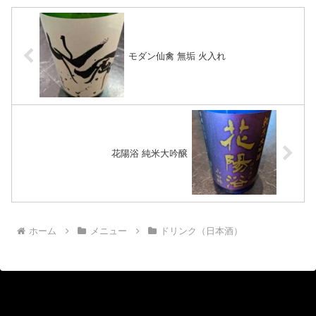
モダン仙禽 無垢 火入れ
花陽浴 純米大吟醸
ホーム
メニュー
ドリンク（日本酒）