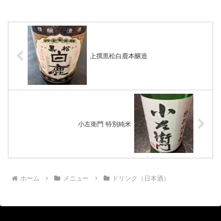
上撰黒松白鹿本醸造
小左衛門 特別純米
ホーム
メニュー
ドリンク（日本酒）