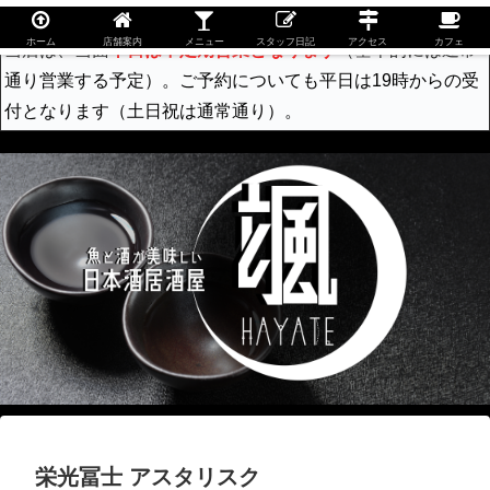
ホーム
店舗案内
メニュー
スタッフ日記
アクセス
カフェ
当店は、当面
平日は不定期営業となります
（基本的には通常
通り営業する予定）。ご予約についても平日は19時からの受
付となります（土日祝は通常通り）。
栄光冨士 アスタリスク