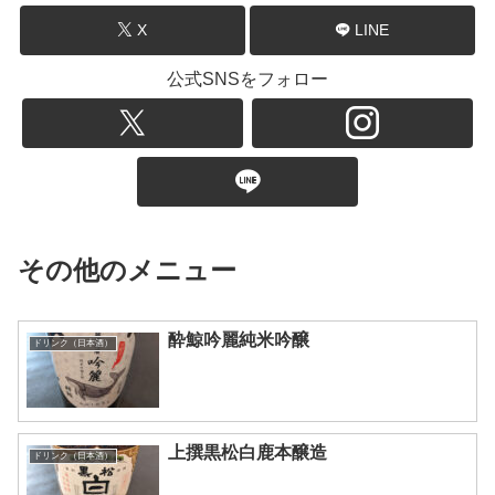
X
LINE
公式SNSをフォロー
その他のメニュー
酔鯨吟麗純米吟醸
ドリンク（日本酒）
上撰黒松白鹿本醸造
ドリンク（日本酒）