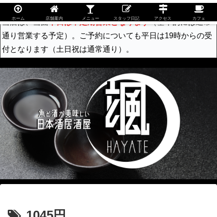
ホーム
店舗案内
メニュー
スタッフ日記
アクセス
カフェ
当店は、当面
平日は不定期営業となります
（基本的には通常
通り営業する予定）。ご予約についても平日は19時からの受
付となります（土日祝は通常通り）。
1045円