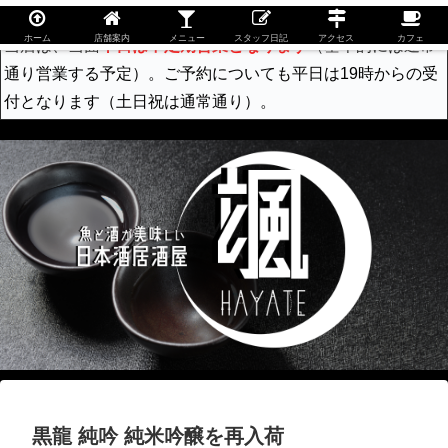
ホーム
店舗案内
メニュー
スタッフ日記
アクセス
カフェ
当店は、当面
平日は不定期営業となります
（基本的には通常
通り営業する予定）。ご予約についても平日は19時からの受
付となります（土日祝は通常通り）。
黒龍 純吟 純米吟醸を再入荷