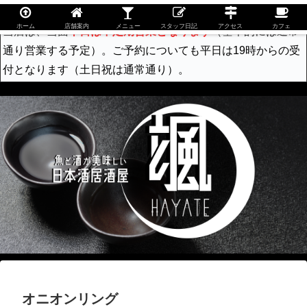
ホーム
店舗案内
メニュー
スタッフ日記
アクセス
カフェ
当店は、当面
平日は不定期営業となります
（基本的には通常
通り営業する予定）。ご予約についても平日は19時からの受
付となります（土日祝は通常通り）。
オニオンリング