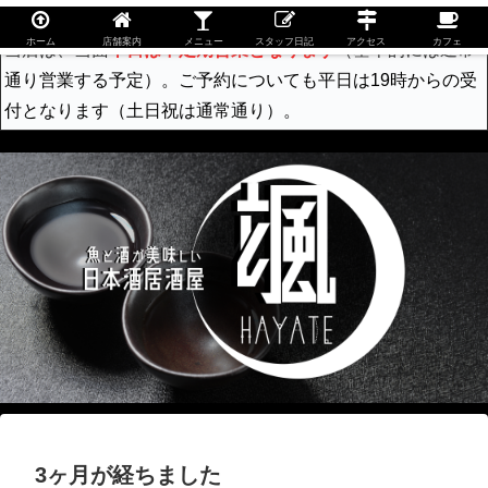
ホーム
店舗案内
メニュー
スタッフ日記
アクセス
カフェ
当店は、当面
平日は不定期営業となります
（基本的には通常
通り営業する予定）。ご予約についても平日は19時からの受
付となります（土日祝は通常通り）。
3ヶ月が経ちました