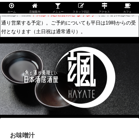
ホーム
店舗案内
メニュー
スタッフ日記
アクセス
カフェ
当店は、当面
平日は不定期営業となります
（基本的には通常
通り営業する予定）。ご予約についても平日は19時からの受
付となります（土日祝は通常通り）。
お味噌汁