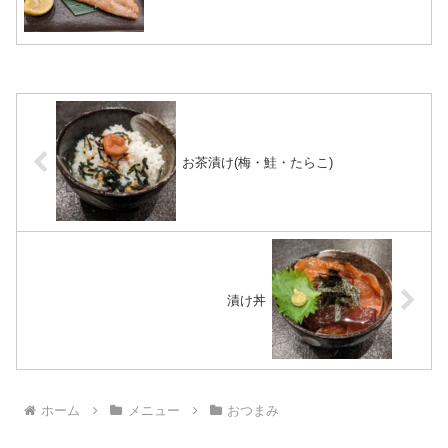
お茶漬け(梅・鮭・たらこ)
漬け丼
ホーム
メニュー
おつまみ