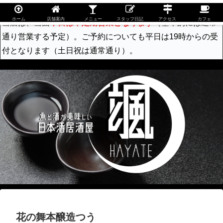
ホーム
店舗案内
メニュー
スタッフ日記
アクセス
カフェ
当店は、当面
平日は不定期営業となります
（基本的には通常
通り営業する予定）。ご予約についても平日は19時からの受
付となります（土日祝は通常通り）。
花の舞本醸造つう